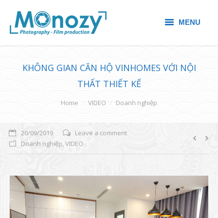
MENU
HOME
KHÔNG GIAN CĂN HỘ VINHOMES VỚI NỘI
CHỤP ẢNH
THẤT THIẾT KẾ
QUAY PHIM
You are here:
Home
VIDEO
Doanh nghiệp
ALBUM ẢNH
20/09/2019
Leave a comment
CẨM NANG
Doanh nghiệp
,
VIDEO
LIÊN HỆ