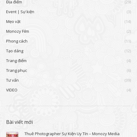
Địa điểm
(29)
Event | Sự kiện
(3)
Mẹo vặt
(14)
Monozy Film
(2)
Phong cách
(11)
Tạo dáng
(12)
Trang điểm
(4)
Trang phục
(6)
Tư vấn
(39)
VIDEO
(4)
Bài viết mới
Thuê Photographer Sự Kiện Uy Tín – Monozy Media