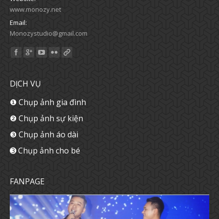
www.monozy.net
Email:
Monozystudio@gmail.com
Find us on:
DỊCH VỤ
❶ Chụp ảnh gia đình
❷ Chụp ảnh sự kiện
❸ Chụp ảnh áo dài
➌ Chụp ảnh cho bé
FANPAGE