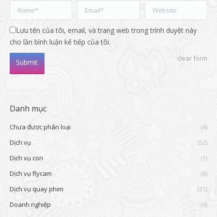
Name *
Email *
Website
Lưu tên của tôi, email, và trang web trong trình duyệt này
cho lần bình luận kế tiếp của tôi.
clear form
Submit
Danh mục
Chưa được phân loại
(4)
Dịch vụ
(52)
Dịch vụ con
(1)
Dịch vụ flycam
(6)
Dịch vụ quay phim
(31)
Doanh nghiệp
(4)