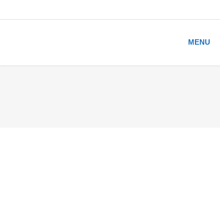
MENU
MONTHLY ARCHIVES:
THÁNG MỘT 2019
You are here:
Home
2019
Tháng Một