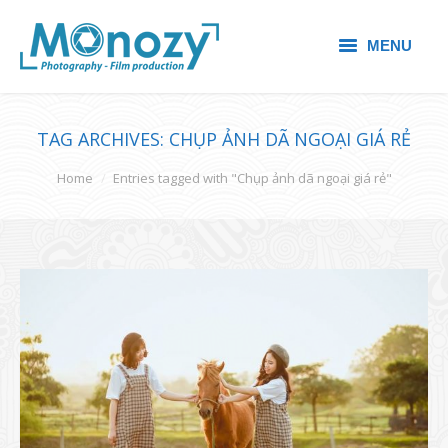
MENU
HOME
TAG ARCHIVES:
CHỤP ẢNH DÃ NGOẠI GIÁ RẺ
CHỤP ẢNH
You are here:
Home
Entries tagged with "Chụp ảnh dã ngoại giá rẻ"
QUAY PHIM
ALBUM ẢNH
CẨM NANG
LIÊN HỆ